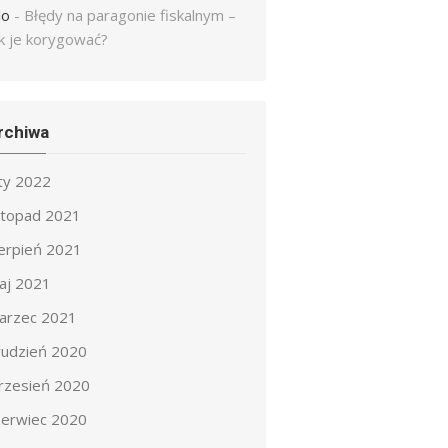
lo
-
Błędy na paragonie fiskalnym –
ak je korygować?
rchiwa
uty 2022
istopad 2021
ierpień 2021
aj 2021
arzec 2021
rudzień 2020
rzesień 2020
zerwiec 2020