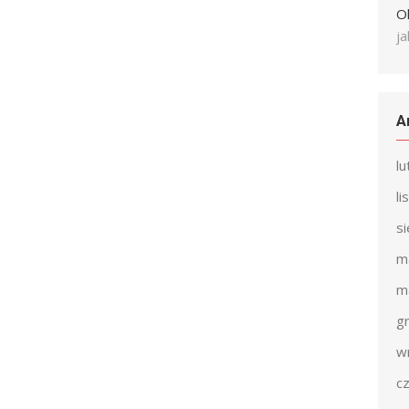
O
j
A
l
l
s
m
m
g
w
c