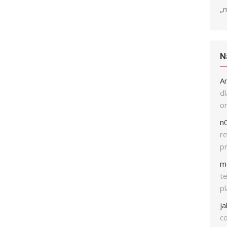
„
N
A
dl
on
n0
re
p
m
t
p
j
co