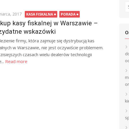
S
fo
ted
marca, 2017
KASA FISKALNA
PORADA
kup kasy fiskalnej w Warszawie –
zydatne wskazówki
O
lezienie firmy, która zajmuje się dystrybucją kas
kalnych w Warszawie, nie jest oczywiście problemem.
do
zisiejszych czasach wielu dealerów technologii
o
...
Read more
mo
on
k
s