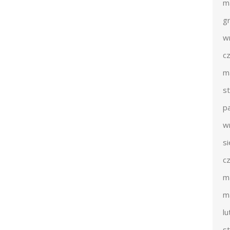
m
g
w
c
m
s
p
w
s
c
m
m
l
s