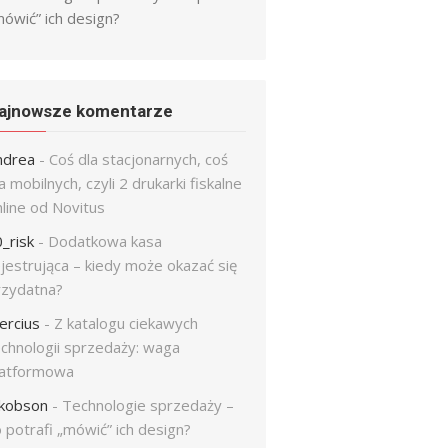
mówić” ich design?
ajnowsze komentarze
ndrea
-
Coś dla stacjonarnych, coś
a mobilnych, czyli 2 drukarki fiskalne
line od Novitus
_risk
-
Dodatkowa kasa
jestrująca – kiedy może okazać się
rzydatna?
ercius
-
Z katalogu ciekawych
echnologii sprzedaży: waga
latformowa
akobson
-
Technologie sprzedaży –
 potrafi „mówić” ich design?