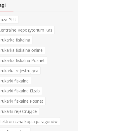
agi
baza PLU
Centralne Repozytorium Kas
drukarka fiskalna
drukarka fiskalna online
drukarka fiskalna Posnet
drukarka rejestrująca
drukarki fiskalne
drukarki fiskalne Elzab
drukarki fiskalne Posnet
drukarki rejestrujące
elektroniczna kopia paragonów