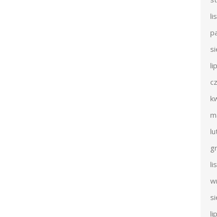
l
p
s
li
c
k
m
l
g
l
w
s
li