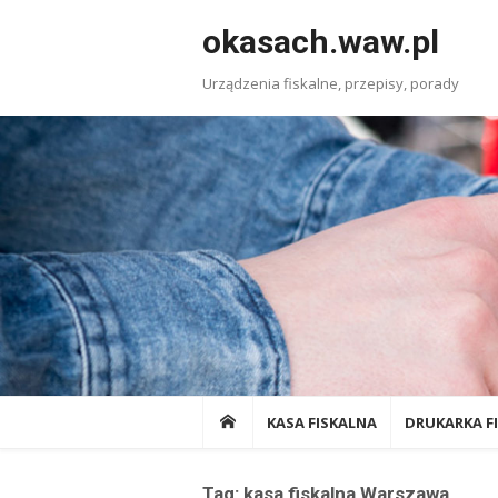
Skip
okasach.waw.pl
to
content
Urządzenia fiskalne, przepisy, porady
KASA FISKALNA
DRUKARKA F
Tag:
kasa fiskalna Warszawa