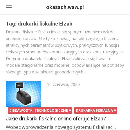
Skip
okasach.waw.pl
to
content
Tag:
drukarki fiskalne Elzab
Drukarki fiskalne Elzab cieszą się sporym uznaniem wśród
przedsiębiorców. Nie tylko z uwagi na fakt częstego łączenia
atrakcyjnych parametrów użytkowych, praktycznych funkcji i
ciekawych standardów komunikacyjnych oraz konstrukcyjnych.
Do grona drukarek fiskalnych Elzab zaliczają się bowiem
modele stacjonarne oraz mobilne, odpowiadające na potrzeby
różnego typu działalności gospodarczych.
Posted
16 czerwca, 2020
on
CIEKAWOSTKI TECHNOLOGICZNE
DRUKARKA FISKALNA
Jakie drukarki fiskalne online oferuje Elzab?
Wobec wprowadzenia nowego systemu fiskalizacji,