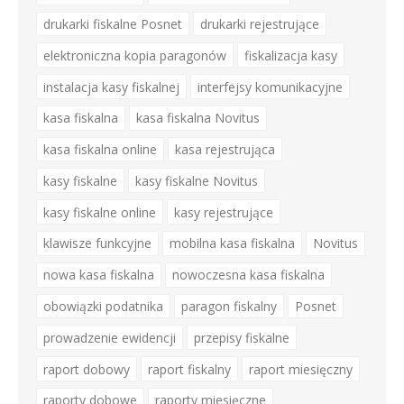
drukarki fiskalne Posnet
drukarki rejestrujące
elektroniczna kopia paragonów
fiskalizacja kasy
instalacja kasy fiskalnej
interfejsy komunikacyjne
kasa fiskalna
kasa fiskalna Novitus
kasa fiskalna online
kasa rejestrująca
kasy fiskalne
kasy fiskalne Novitus
kasy fiskalne online
kasy rejestrujące
klawisze funkcyjne
mobilna kasa fiskalna
Novitus
nowa kasa fiskalna
nowoczesna kasa fiskalna
obowiązki podatnika
paragon fiskalny
Posnet
prowadzenie ewidencji
przepisy fiskalne
raport dobowy
raport fiskalny
raport miesięczny
raporty dobowe
raporty miesięczne