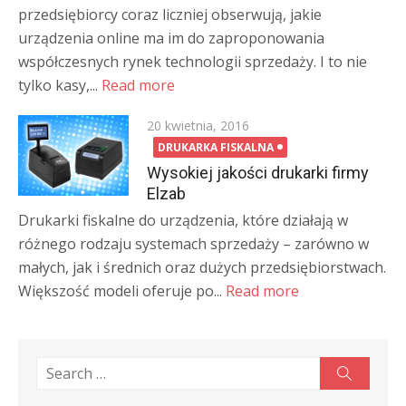
przedsiębiorcy coraz liczniej obserwują, jakie
urządzenia online ma im do zaproponowania
współczesnych rynek technologii sprzedaży. I to nie
tylko kasy,...
Read more
Posted
20 kwietnia, 2016
on
DRUKARKA FISKALNA
Wysokiej jakości drukarki firmy
Elzab
Drukarki fiskalne do urządzenia, które działają w
różnego rodzaju systemach sprzedaży – zarówno w
małych, jak i średnich oraz dużych przedsiębiorstwach.
Większość modeli oferuje po...
Read more
Search
Search
for: