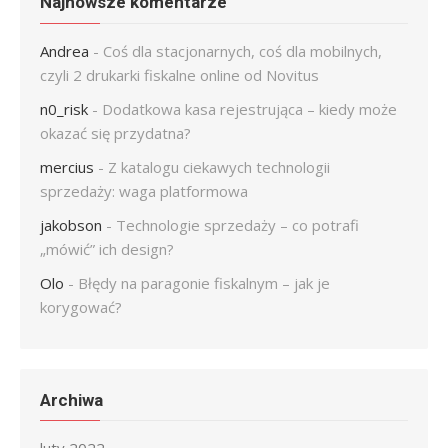
Najnowsze komentarze
Andrea
-
Coś dla stacjonarnych, coś dla mobilnych,
czyli 2 drukarki fiskalne online od Novitus
n0_risk
-
Dodatkowa kasa rejestrująca – kiedy może
okazać się przydatna?
mercius
-
Z katalogu ciekawych technologii
sprzedaży: waga platformowa
jakobson
-
Technologie sprzedaży – co potrafi
„mówić” ich design?
Olo
-
Błędy na paragonie fiskalnym – jak je
korygować?
Archiwa