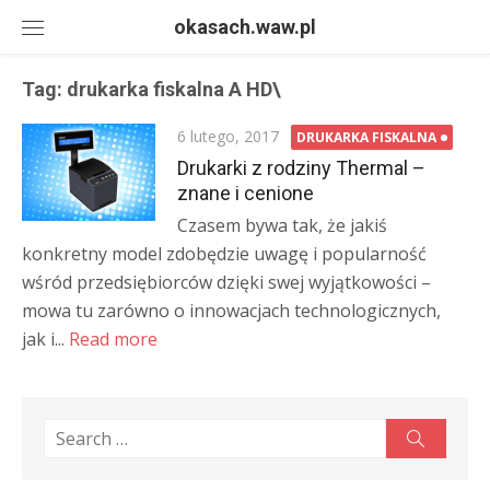
Skip
okasach.waw.pl
to
content
Tag:
drukarka fiskalna A HD\
Posted
6 lutego, 2017
DRUKARKA FISKALNA
on
Drukarki z rodziny Thermal –
znane i cenione
Czasem bywa tak, że jakiś
konkretny model zdobędzie uwagę i popularność
wśród przedsiębiorców dzięki swej wyjątkowości –
mowa tu zarówno o innowacjach technologicznych,
jak i...
Read more
Search
Search
for: