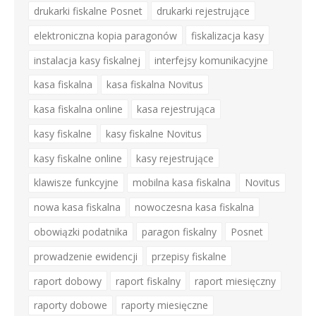
drukarki fiskalne Posnet
drukarki rejestrujące
elektroniczna kopia paragonów
fiskalizacja kasy
instalacja kasy fiskalnej
interfejsy komunikacyjne
kasa fiskalna
kasa fiskalna Novitus
kasa fiskalna online
kasa rejestrująca
kasy fiskalne
kasy fiskalne Novitus
kasy fiskalne online
kasy rejestrujące
klawisze funkcyjne
mobilna kasa fiskalna
Novitus
nowa kasa fiskalna
nowoczesna kasa fiskalna
obowiązki podatnika
paragon fiskalny
Posnet
prowadzenie ewidencji
przepisy fiskalne
raport dobowy
raport fiskalny
raport miesięczny
raporty dobowe
raporty miesięczne