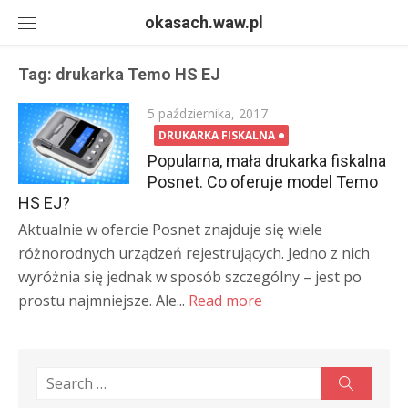
Skip
okasach.waw.pl
to
content
Tag:
drukarka Temo HS EJ
Posted
5 października, 2017
on
DRUKARKA FISKALNA
Popularna, mała drukarka fiskalna
Posnet. Co oferuje model Temo
HS EJ?
Aktualnie w ofercie Posnet znajduje się wiele
różnorodnych urządzeń rejestrujących. Jedno z nich
wyróżnia się jednak w sposób szczególny – jest po
prostu najmniejsze. Ale...
Read more
Search
Search
for: