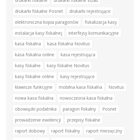
drukarki fiskalne
drukarki fiskalne Elzab
drukarki fiskalne Posnet
drukarki rejestrujące
elektroniczna kopia paragonów
fiskalizacja kasy
instalacja kasy fiskalnej
interfejsy komunikacyjne
kasa fiskalna
kasa fiskalna Novitus
kasa fiskalna online
kasa rejestrująca
kasy fiskalne
kasy fiskalne Novitus
kasy fiskalne online
kasy rejestrujące
klawisze funkcyjne
mobilna kasa fiskalna
Novitus
nowa kasa fiskalna
nowoczesna kasa fiskalna
obowiązki podatnika
paragon fiskalny
Posnet
prowadzenie ewidencji
przepisy fiskalne
raport dobowy
raport fiskalny
raport miesięczny