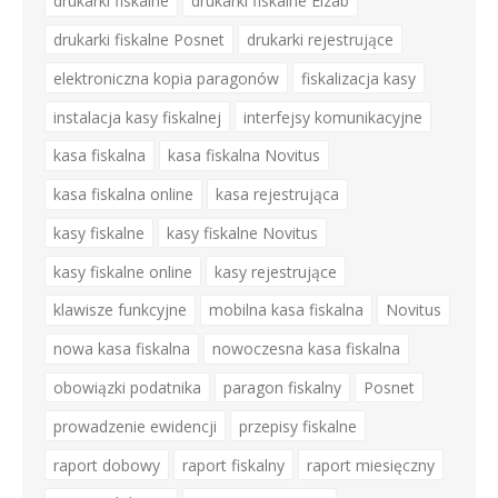
drukarki fiskalne
drukarki fiskalne Elzab
drukarki fiskalne Posnet
drukarki rejestrujące
elektroniczna kopia paragonów
fiskalizacja kasy
instalacja kasy fiskalnej
interfejsy komunikacyjne
kasa fiskalna
kasa fiskalna Novitus
kasa fiskalna online
kasa rejestrująca
kasy fiskalne
kasy fiskalne Novitus
kasy fiskalne online
kasy rejestrujące
klawisze funkcyjne
mobilna kasa fiskalna
Novitus
nowa kasa fiskalna
nowoczesna kasa fiskalna
obowiązki podatnika
paragon fiskalny
Posnet
prowadzenie ewidencji
przepisy fiskalne
raport dobowy
raport fiskalny
raport miesięczny