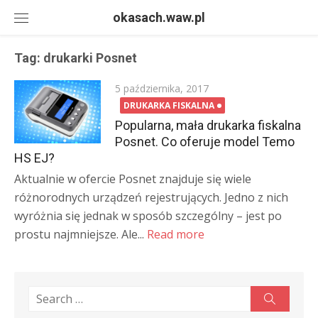
Skip
okasach.waw.pl
to
content
Tag:
drukarki Posnet
Posted
5 października, 2017
on
DRUKARKA FISKALNA
Popularna, mała drukarka fiskalna
Posnet. Co oferuje model Temo
HS EJ?
Aktualnie w ofercie Posnet znajduje się wiele
różnorodnych urządzeń rejestrujących. Jedno z nich
wyróżnia się jednak w sposób szczególny – jest po
prostu najmniejsze. Ale...
Read more
Search
Search
for: