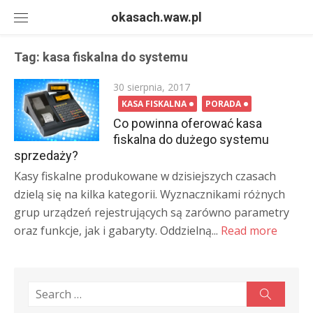
Skip
okasach.waw.pl
to
content
Tag:
kasa fiskalna do systemu
Posted
30 sierpnia, 2017
on
KASA FISKALNA
PORADA
Co powinna oferować kasa
fiskalna do dużego systemu
sprzedaży?
Kasy fiskalne produkowane w dzisiejszych czasach
dzielą się na kilka kategorii. Wyznacznikami różnych
grup urządzeń rejestrujących są zarówno parametry
oraz funkcje, jak i gabaryty. Oddzielną...
Read more
Search
Search
for: