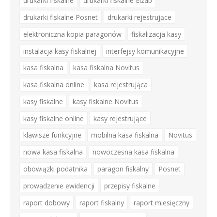
drukarki fiskalne
drukarki fiskalne Elzab
drukarki fiskalne Posnet
drukarki rejestrujące
elektroniczna kopia paragonów
fiskalizacja kasy
instalacja kasy fiskalnej
interfejsy komunikacyjne
kasa fiskalna
kasa fiskalna Novitus
kasa fiskalna online
kasa rejestrująca
kasy fiskalne
kasy fiskalne Novitus
kasy fiskalne online
kasy rejestrujące
klawisze funkcyjne
mobilna kasa fiskalna
Novitus
nowa kasa fiskalna
nowoczesna kasa fiskalna
obowiązki podatnika
paragon fiskalny
Posnet
prowadzenie ewidencji
przepisy fiskalne
raport dobowy
raport fiskalny
raport miesięczny