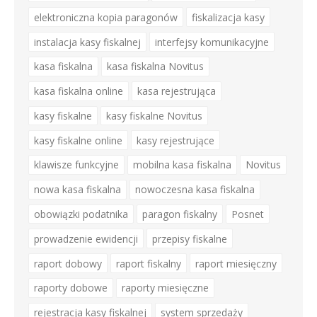
elektroniczna kopia paragonów
fiskalizacja kasy
instalacja kasy fiskalnej
interfejsy komunikacyjne
kasa fiskalna
kasa fiskalna Novitus
kasa fiskalna online
kasa rejestrująca
kasy fiskalne
kasy fiskalne Novitus
kasy fiskalne online
kasy rejestrujące
klawisze funkcyjne
mobilna kasa fiskalna
Novitus
nowa kasa fiskalna
nowoczesna kasa fiskalna
obowiązki podatnika
paragon fiskalny
Posnet
prowadzenie ewidencji
przepisy fiskalne
raport dobowy
raport fiskalny
raport miesięczny
raporty dobowe
raporty miesięczne
rejestracja kasy fiskalnej
system sprzedaży