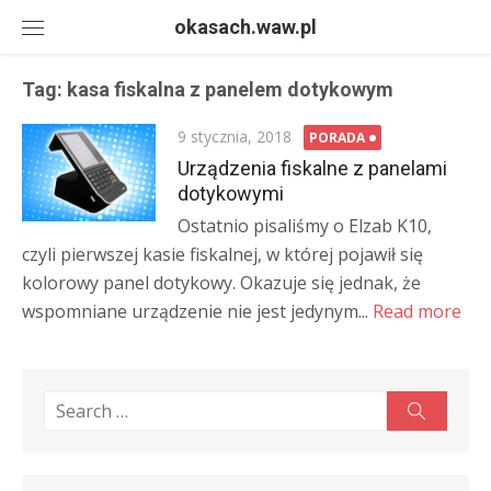
Skip
okasach.waw.pl
to
content
Tag:
kasa fiskalna z panelem dotykowym
Posted
9 stycznia, 2018
PORADA
on
Urządzenia fiskalne z panelami
dotykowymi
Ostatnio pisaliśmy o Elzab K10,
czyli pierwszej kasie fiskalnej, w której pojawił się
kolorowy panel dotykowy. Okazuje się jednak, że
wspomniane urządzenie nie jest jedynym...
Read more
Search
Search
for: