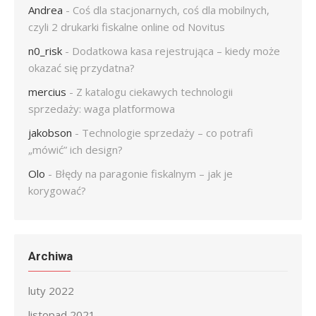
Andrea
-
Coś dla stacjonarnych, coś dla mobilnych,
czyli 2 drukarki fiskalne online od Novitus
n0_risk
-
Dodatkowa kasa rejestrująca – kiedy może
okazać się przydatna?
mercius
-
Z katalogu ciekawych technologii
sprzedaży: waga platformowa
jakobson
-
Technologie sprzedaży – co potrafi
„mówić” ich design?
Olo
-
Błędy na paragonie fiskalnym – jak je
korygować?
Archiwa
luty 2022
listopad 2021