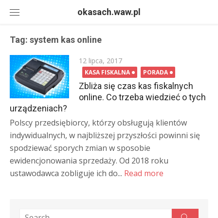
Skip
okasach.waw.pl
to
content
Tag:
system kas online
Posted
12 lipca, 2017
on
KASA FISKALNA
PORADA
Zbliża się czas kas fiskalnych
online. Co trzeba wiedzieć o tych
urządzeniach?
Polscy przedsiębiorcy, którzy obsługują klientów
indywidualnych, w najbliższej przyszłości powinni się
spodziewać sporych zmian w sposobie
ewidencjonowania sprzedaży. Od 2018 roku
ustawodawca zobliguje ich do...
Read more
Search
Search