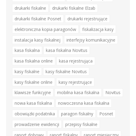
drukarki fiskalne
drukarki fiskalne Elzab
drukarki fiskalne Posnet
drukarki rejestrujące
elektroniczna kopia paragonów
fiskalizacja kasy
instalacja kasy fiskalnej
interfejsy komunikacyjne
kasa fiskalna
kasa fiskalna Novitus
kasa fiskalna online
kasa rejestrująca
kasy fiskalne
kasy fiskalne Novitus
kasy fiskalne online
kasy rejestrujące
klawisze funkcyjne
mobilna kasa fiskalna
Novitus
nowa kasa fiskalna
nowoczesna kasa fiskalna
obowiązki podatnika
paragon fiskalny
Posnet
prowadzenie ewidencji
przepisy fiskalne
raport dobowy
raport fiskalny
raport miesięczny