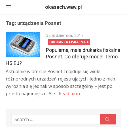
Skip
okasach.waw.pl
to
content
Tag:
urządzenia Posnet
Posted
5 października, 2017
on
DRUKARKA FISKALNA
Popularna, mała drukarka fiskalna
Posnet. Co oferuje model Temo
HS EJ?
Aktualnie w ofercie Posnet znajduje się wiele
różnorodnych urządzeń rejestrujących. Jedno z nich
wyróżnia się jednak w sposób szczególny – jest po
prostu najmniejsze. Ale...
Read more
Search
Search
for: