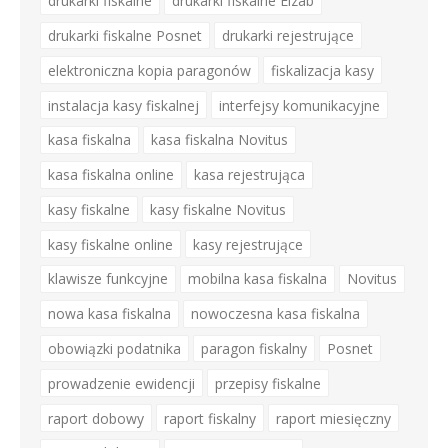
drukarki fiskalne
drukarki fiskalne Elzab
drukarki fiskalne Posnet
drukarki rejestrujące
elektroniczna kopia paragonów
fiskalizacja kasy
instalacja kasy fiskalnej
interfejsy komunikacyjne
kasa fiskalna
kasa fiskalna Novitus
kasa fiskalna online
kasa rejestrująca
kasy fiskalne
kasy fiskalne Novitus
kasy fiskalne online
kasy rejestrujące
klawisze funkcyjne
mobilna kasa fiskalna
Novitus
nowa kasa fiskalna
nowoczesna kasa fiskalna
obowiązki podatnika
paragon fiskalny
Posnet
prowadzenie ewidencji
przepisy fiskalne
raport dobowy
raport fiskalny
raport miesięczny